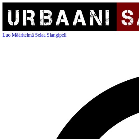
Luo Määritelmä
Selaa
Slangipeli