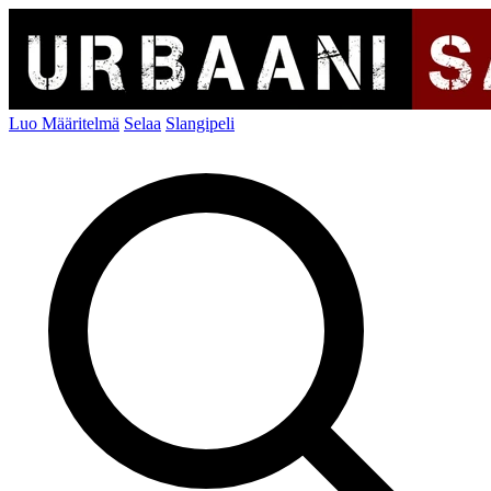
Luo Määritelmä
Selaa
Slangipeli