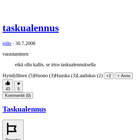
taskualennus
jollo
·
30.7.2008
varastaminen
eikä ollu kallis, se irtos taskualennuksella
Hyödyllinen (5)
Huono (3)
Hauska (3)
Laadukas (2)
+2
+ Arvio
43
5
Kommentit (
0
)
Taskualennus