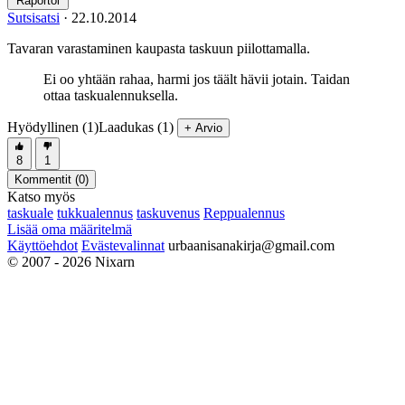
Raportoi
Sutsisatsi
·
22.10.2014
Tavaran varastaminen kaupasta taskuun piilottamalla.
Ei oo yhtään rahaa, harmi jos täält hävii jotain. Taidan
ottaa taskualennuksella.
Hyödyllinen (1)
Laadukas (1)
+ Arvio
8
1
Kommentit (
0
)
Katso myös
taskuale
tukkualennus
taskuvenus
Reppualennus
Lisää oma määritelmä
Käyttöehdot
Evästevalinnat
urbaanisanakirja@gmail.com
© 2007 - 2026 Nixarn