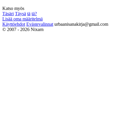
Katso myös
Täsäri
Täysä
tä
tä?
Lisää oma määritelmä
Käyttöehdot
Evästevalinnat
urbaanisanakirja@gmail.com
© 2007 - 2026 Nixarn