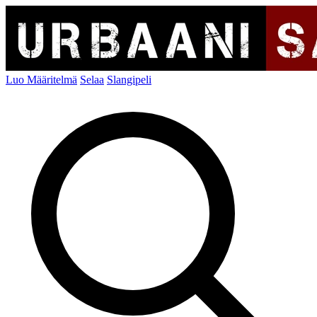
Luo Määritelmä
Selaa
Slangipeli