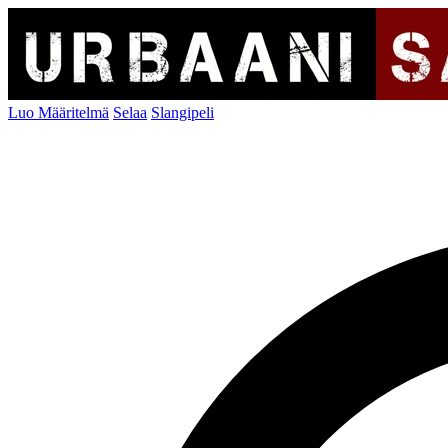
Luo Määritelmä
Selaa
Slangipeli