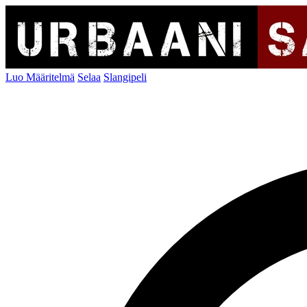
Luo Määritelmä
Selaa
Slangipeli