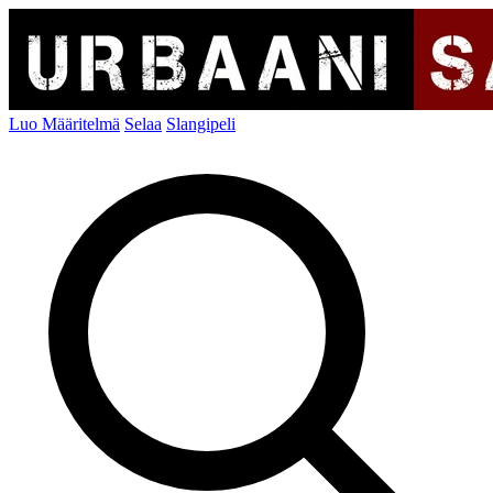
Luo Määritelmä
Selaa
Slangipeli