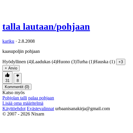
talla lautaan/pohjaan
kariku
·
2.8.2008
kaasupoljin pohjaan
Hyödyllinen (4)
Laadukas (4)
Huono (3)
Turha (1)
Hauska (1)
+3
+ Arvio
31
8
Kommentit (
0
)
Katso myös
Pohjolan talli
palaa pohjaan
Lisää oma määritelmä
Käyttöehdot
Evästevalinnat
urbaanisanakirja@gmail.com
© 2007 - 2026 Nixarn