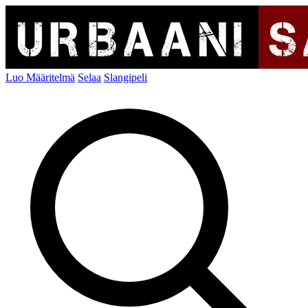
Luo Määritelmä
Selaa
Slangipeli