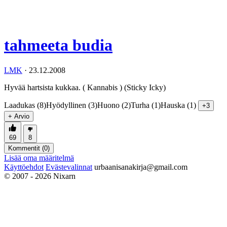
tahmeeta budia
LMK
·
23.12.2008
Hyvää hartsista kukkaa. ( Kannabis ) (Sticky Icky)
Laadukas (8)
Hyödyllinen (3)
Huono (2)
Turha (1)
Hauska (1)
+3
+ Arvio
69
8
Kommentit (
0
)
Lisää oma määritelmä
Käyttöehdot
Evästevalinnat
urbaanisanakirja@gmail.com
© 2007 - 2026 Nixarn