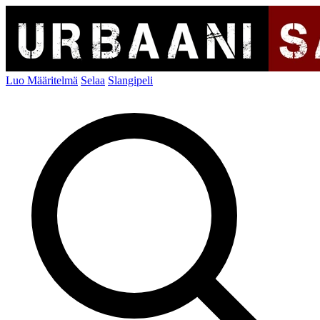
Luo Määritelmä
Selaa
Slangipeli