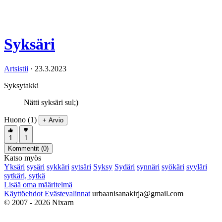
Syksäri
Artsistii
·
23.3.2023
Syksytakki
Nätti syksäri sul;)
Huono (1)
+ Arvio
1
1
Kommentit (
0
)
Katso myös
Yksäri
sysäri
sykkäri
sytsäri
Syksy
Sydäri
synnäri
syökäri
syyläri
sytkäri, sytkä
Lisää oma määritelmä
Käyttöehdot
Evästevalinnat
urbaanisanakirja@gmail.com
© 2007 - 2026 Nixarn