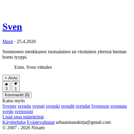
Sven
Masii
·
25.4.2026
Semmonen menkkanen ruotsalainen tai virolainen yleensä hieman
homo tyyppi.
Esim. Sven vittuilee
+ Arvio
3
1
Kommentit (
0
)
Katso myös
Svenne
svendu
svengi
svenski
svendit
svendat
Svensson
svengata
svedu
svenssoni
Lisää oma määritelmä
Käyttöehdot
Evästevalinnat
urbaanisanakirja@gmail.com
© 2007 - 2026 Nixarn