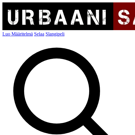
Luo Määritelmä
Selaa
Slangipeli