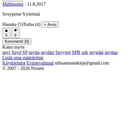
Mahtisonni
·
11.8.2017
Sexyperse Yyterissä
Hauska (5)
Turha (4)
+ Arvio
5
6
Kommentit (
0
)
Katso myös
spyr
Spyd
SP
spytta
spydäri
Spyyget
SPR
spb
spygätä
spyttaa
Lisää oma määritelmä
Käyttöehdot
Evästevalinnat
urbaanisanakirja@gmail.com
© 2007 - 2026 Nixarn