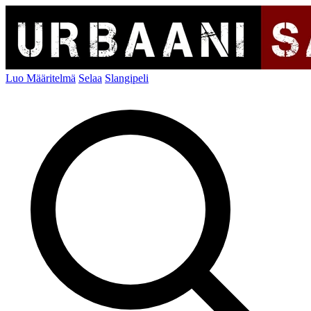
Luo Määritelmä
Selaa
Slangipeli