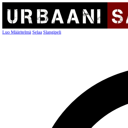
Luo Määritelmä
Selaa
Slangipeli