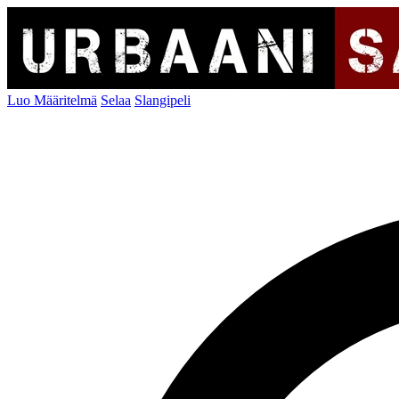
Luo Määritelmä
Selaa
Slangipeli