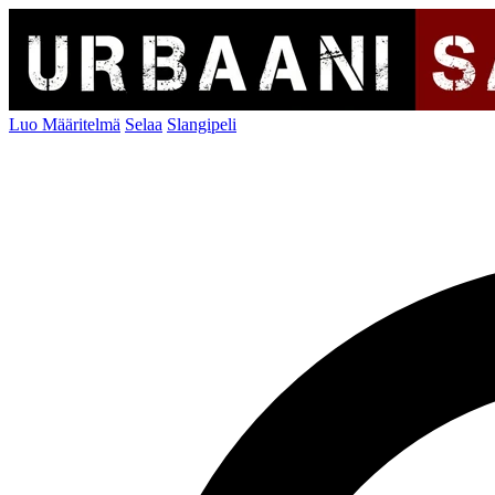
Luo Määritelmä
Selaa
Slangipeli