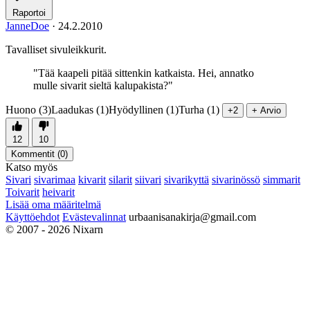
Raportoi
JanneDoe
·
24.2.2010
Tavalliset sivuleikkurit.
"Tää kaapeli pitää sittenkin katkaista. Hei, annatko
mulle sivarit sieltä kalupakista?"
Huono (3)
Laadukas (1)
Hyödyllinen (1)
Turha (1)
+2
+ Arvio
12
10
Kommentit (
0
)
Katso myös
Sivari
sivarimaa
kivarit
silarit
siivari
sivarikyttä
sivarinössö
simmarit
Toivarit
heivarit
Lisää oma määritelmä
Käyttöehdot
Evästevalinnat
urbaanisanakirja@gmail.com
© 2007 - 2026 Nixarn