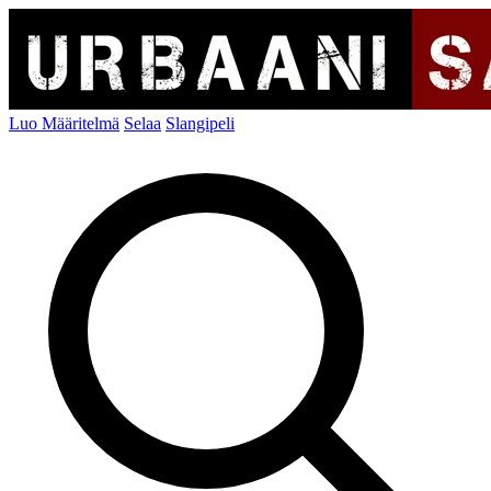
Luo Määritelmä
Selaa
Slangipeli