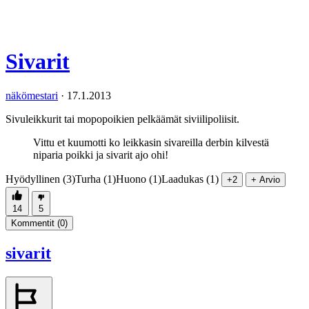
Sivarit
näkömestari
·
17.1.2013
Sivuleikkurit tai mopopoikien pelkäämät siviilipoliisit.
Vittu et kuumotti ko leikkasin sivareilla derbin kilvestä
niparia poikki ja sivarit ajo ohi!
Hyödyllinen (3)
Turha (1)
Huono (1)
Laadukas (1)
+2
+ Arvio
14
5
Kommentit (
0
)
sivarit