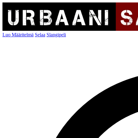
Luo Määritelmä
Selaa
Slangipeli