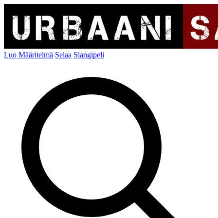
Luo Määritelmä
Selaa
Slangipeli