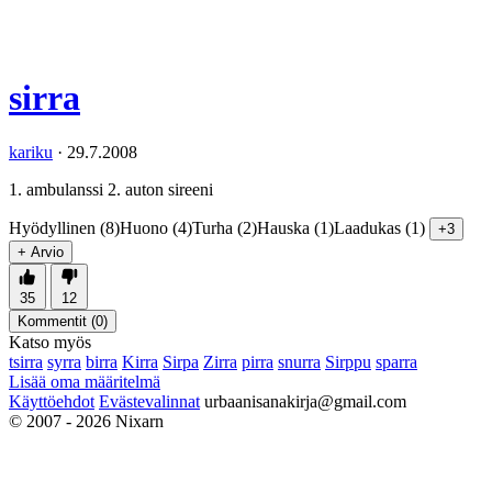
sirra
kariku
·
29.7.2008
1. ambulanssi 2. auton sireeni
Hyödyllinen (8)
Huono (4)
Turha (2)
Hauska (1)
Laadukas (1)
+3
+ Arvio
35
12
Kommentit (
0
)
Katso myös
tsirra
syrra
birra
Kirra
Sirpa
Zirra
pirra
snurra
Sirppu
sparra
Lisää oma määritelmä
Käyttöehdot
Evästevalinnat
urbaanisanakirja@gmail.com
© 2007 - 2026 Nixarn