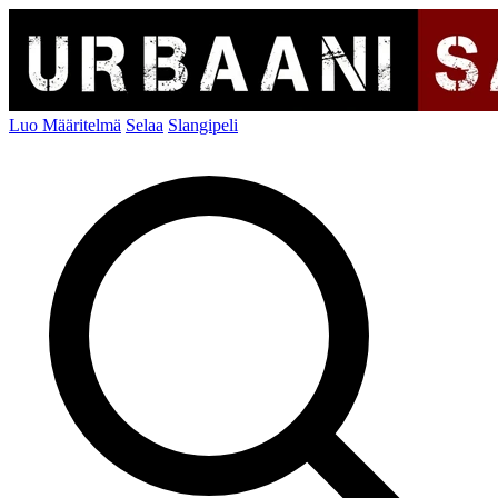
Luo Määritelmä
Selaa
Slangipeli