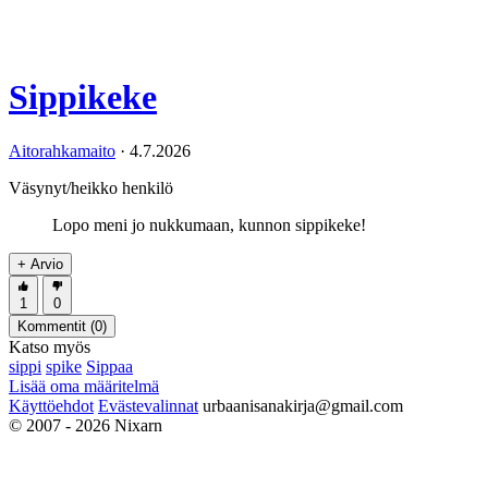
Sippikeke
Aitorahkamaito
·
4.7.2026
Väsynyt/heikko henkilö
Lopo meni jo nukkumaan, kunnon sippikeke!
+ Arvio
1
0
Kommentit (
0
)
Katso myös
sippi
spike
Sippaa
Lisää oma määritelmä
Käyttöehdot
Evästevalinnat
urbaanisanakirja@gmail.com
© 2007 - 2026 Nixarn