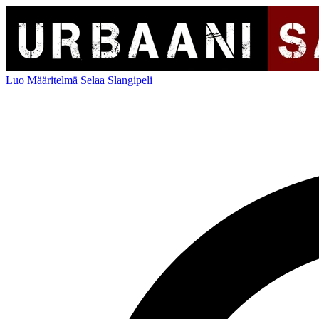
Luo Määritelmä
Selaa
Slangipeli