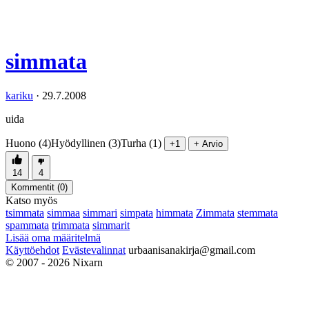
simmata
kariku
·
29.7.2008
uida
Huono (4)
Hyödyllinen (3)
Turha (1)
+1
+ Arvio
14
4
Kommentit (
0
)
Katso myös
tsimmata
simmaa
simmari
simpata
himmata
Zimmata
stemmata
spammata
trimmata
simmarit
Lisää oma määritelmä
Käyttöehdot
Evästevalinnat
urbaanisanakirja@gmail.com
© 2007 - 2026 Nixarn