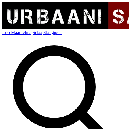
Luo Määritelmä
Selaa
Slangipeli