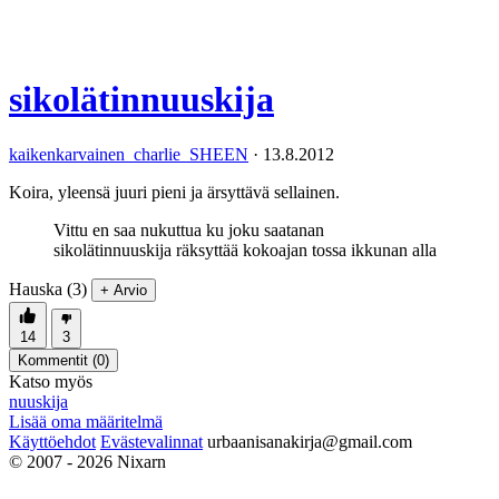
sikolätinnuuskija
kaikenkarvainen_charlie_SHEEN
·
13.8.2012
Koira, yleensä juuri pieni ja ärsyttävä sellainen.
Vittu en saa nukuttua ku joku saatanan
sikolätinnuuskija räksyttää kokoajan tossa ikkunan alla
Hauska (3)
+ Arvio
14
3
Kommentit (
0
)
Katso myös
nuuskija
Lisää oma määritelmä
Käyttöehdot
Evästevalinnat
urbaanisanakirja@gmail.com
© 2007 - 2026 Nixarn