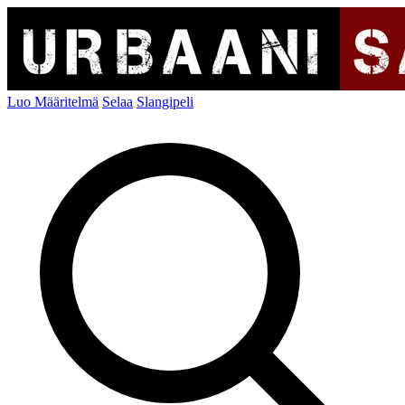
Luo Määritelmä
Selaa
Slangipeli