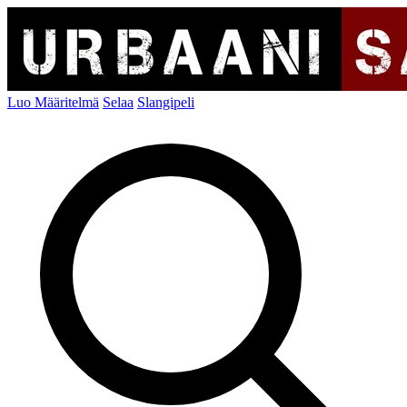
Luo Määritelmä
Selaa
Slangipeli