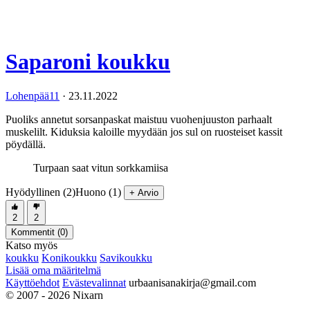
Saparoni koukku
Lohenpää11
·
23.11.2022
Puoliks annetut sorsanpaskat maistuu vuohenjuuston parhaalt
muskelilt. Kiduksia kaloille myydään jos sul on ruosteiset kassit
pöydällä.
Turpaan saat vitun sorkkamiisa
Hyödyllinen (2)
Huono (1)
+ Arvio
2
2
Kommentit (
0
)
Katso myös
koukku
Konikoukku
Savikoukku
Lisää oma määritelmä
Käyttöehdot
Evästevalinnat
urbaanisanakirja@gmail.com
© 2007 - 2026 Nixarn