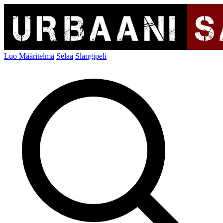
Luo Määritelmä
Selaa
Slangipeli