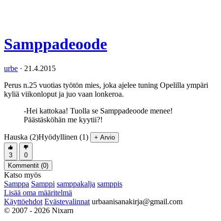
Samppadeoode
urbe
·
21.4.2015
Perus n.25 vuotias työtön mies, joka ajelee tuning Opelilla ympäri
kyliä viikonloput ja juo vaan lonkeroa.
-Hei kattokaa! Tuolla se Samppadeoode menee!
Päästäsköhän me kyytii?!
Hauska (2)
Hyödyllinen (1)
+ Arvio
3
0
Kommentit (
0
)
Katso myös
Samppa
Samppi
samppakalja
samppis
Lisää oma määritelmä
Käyttöehdot
Evästevalinnat
urbaanisanakirja@gmail.com
© 2007 - 2026 Nixarn