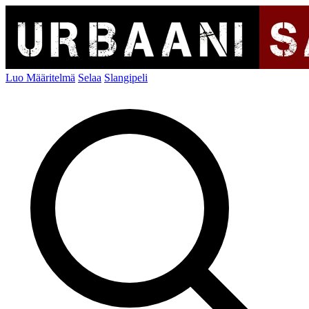
Luo Määritelmä
Selaa
Slangipeli