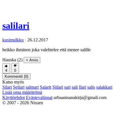
salilari
kusimulkku
·
26.12.2017
heikko ihminen joka valehtelee että menee salille
Hauska (2)
+ Arvio
4
0
Kommentit (
0
)
Katso myös
Silari
Seilari
salmari
Salarit
Siilari
sari
sali
Ilari
salis
salakkari
Lisää oma määritelmä
Käyttöehdot
Evästevalinnat
urbaanisanakirja@gmail.com
© 2007 - 2026 Nixarn