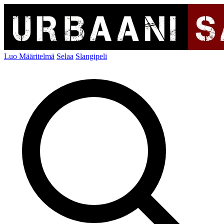
Luo Määritelmä
Selaa
Slangipeli