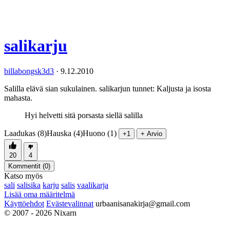
salikarju
billabongsk3d3
·
9.12.2010
Salilla elävä sian sukulainen. salikarjun tunnet: Kaljusta ja isosta
mahasta.
Hyi helvetti sitä porsasta siellä salilla
Laadukas (8)
Hauska (4)
Huono (1)
+1
+ Arvio
20
4
Kommentit (
0
)
Katso myös
sali
salisika
karju
salis
vaalikarja
Lisää oma määritelmä
Käyttöehdot
Evästevalinnat
urbaanisanakirja@gmail.com
© 2007 - 2026 Nixarn