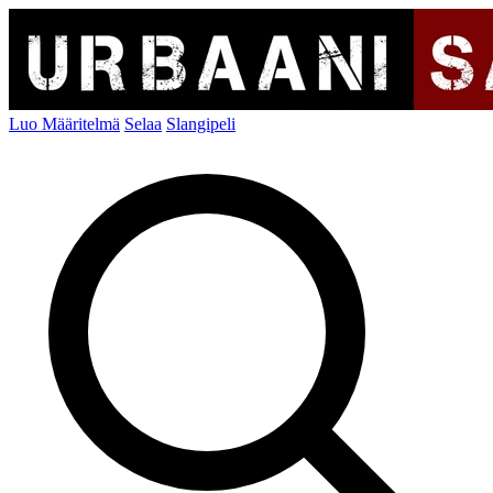
Luo Määritelmä
Selaa
Slangipeli