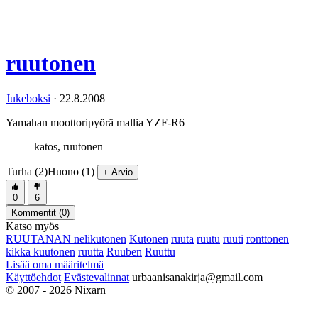
ruutonen
Jukeboksi
·
22.8.2008
Yamahan moottoripyörä mallia YZF-R6
katos, ruutonen
Turha (2)
Huono (1)
+ Arvio
0
6
Kommentit (
0
)
Katso myös
RUUTANAN nelikutonen
Kutonen
ruuta
ruutu
ruuti
ronttonen
kikka kuutonen
ruutta
Ruuben
Ruuttu
Lisää oma määritelmä
Käyttöehdot
Evästevalinnat
urbaanisanakirja@gmail.com
© 2007 - 2026 Nixarn