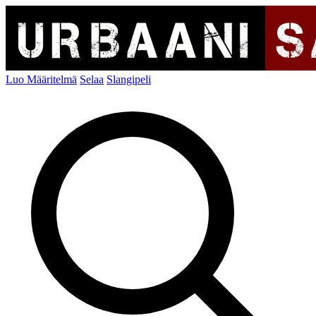
Luo Määritelmä
Selaa
Slangipeli