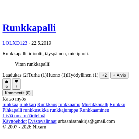
Runkkapalli
LOLXD123
·
22.5.2019
Runkkapalli: idiootti, täyspäinen, mielipuoli.
Vitun runkkapalli!
Laadukas (2)
Turha (1)
Huono (1)
Hyödyllinen (1)
+2
+ Arvio
6
7
Kommentit (
0
)
Katso myös
runkkaa
runkkari
Runkkaus
runkkaamo
Mustikkapalli
Runkku
Pihkapalli
runkkusukka
runkkajumppa
Runkkaaminen
Lisää oma määritelmä
Käyttöehdot
Evästevalinnat
urbaanisanakirja@gmail.com
© 2007 - 2026 Nixarn