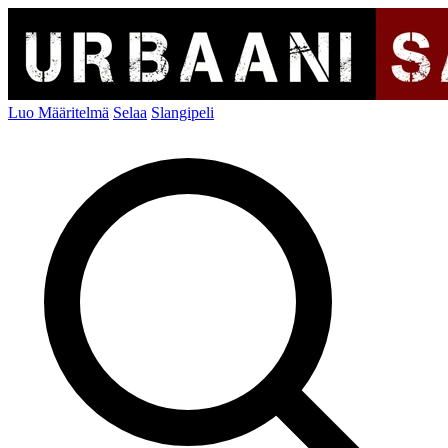
Luo Määritelmä
Selaa
Slangipeli