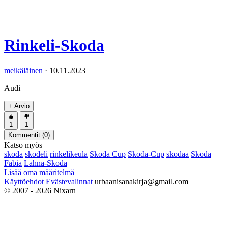
Rinkeli-Skoda
meikäläinen
·
10.11.2023
Audi
+ Arvio
1
1
Kommentit (
0
)
Katso myös
skoda
skodeli
rinkelikeula
Skoda Cup
Skoda-Cup
skodaa
Skoda
Fabia
Lahna-Skoda
Lisää oma määritelmä
Käyttöehdot
Evästevalinnat
urbaanisanakirja@gmail.com
© 2007 - 2026 Nixarn