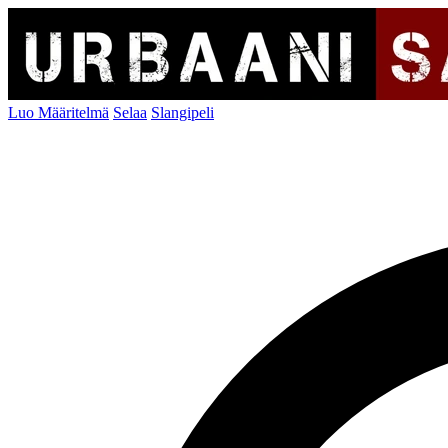
Luo Määritelmä
Selaa
Slangipeli