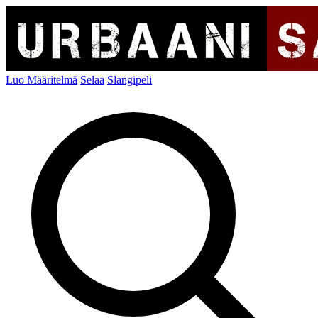
Luo Määritelmä
Selaa
Slangipeli