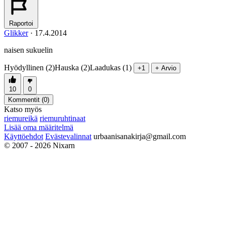
Raportoi
Glikker
·
17.4.2014
naisen sukuelin
Hyödyllinen (2)
Hauska (2)
Laadukas (1)
+1
+ Arvio
10
0
Kommentit (
0
)
Katso myös
riemureikä
riemuruhtinaat
Lisää oma määritelmä
Käyttöehdot
Evästevalinnat
urbaanisanakirja@gmail.com
© 2007 - 2026 Nixarn