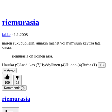
riemurasia
jakke
·
1.1.2008
naisen sukupuolielin, ainakin miehet voi hymysuin käyttää tätä
sanaa.
riemurasia on iloinen asia.
Hauska (9)
Laadukas (7)
Hyödyllinen (4)
Huono (4)
Turha (1)
+3
+ Arvio
109
25
Kommentit (
0
)
riemurasia