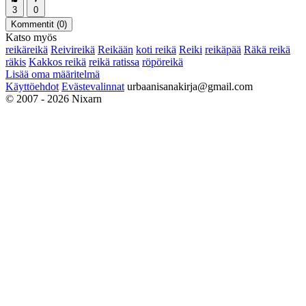
3
0
Kommentit (
0
)
Katso myös
reikäreikä
Reivireikä
Reikään
koti reikä
Reiki
reikäpää
Räkä reikä
räkis
Kakkos reikä
reikä ratissa
röpöreikä
Lisää oma määritelmä
Käyttöehdot
Evästevalinnat
urbaanisanakirja@gmail.com
© 2007 - 2026 Nixarn