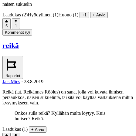
naisen sukuelin
Laadukas (2)
Hyödyllinen (1)
Huono (1)
+1
+ Arvio
5
1
Kommentit (
0
)
reikä
Raportoi
JatsiMies
·
28.8.2019
Reikä (lat. Reikännes Röölus) on sana, jolla voi kuvata ihmisen
peräaukkoa, naisen sukuelintä, tai sitä voi käyttää vastauksena mihin
kysymykseen vain.
Onkos sulla reikä? Kyllähän multa löytyy. Kuis
hurisee? Reikä.
Laadukas (1)
+ Arvio