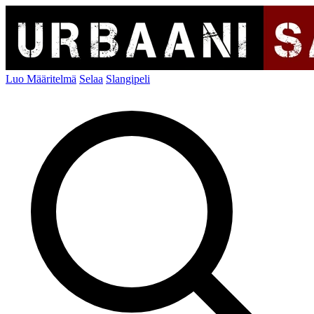
Luo Määritelmä
Selaa
Slangipeli