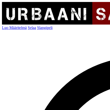
Luo Määritelmä
Selaa
Slangipeli