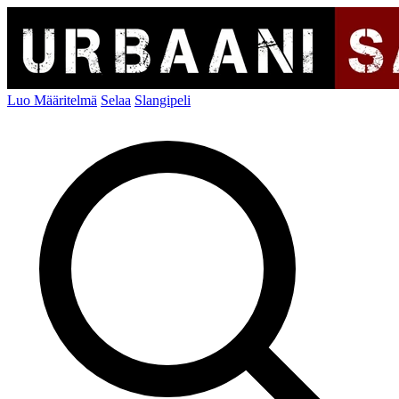
Luo Määritelmä
Selaa
Slangipeli