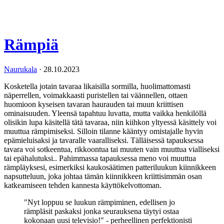
Rämpiä
Naurukala
·
28.10.2023
Kosketella jotain tavaraa likaisilla sormilla, huolimattomasti
näperrellen, voimakkaasti puristellen tai väännellen, ottaen
huomioon kyseisen tavaran haurauden tai muun kriittisen
ominaisuuden. Yleensä tapahtuu luvatta, mutta vaikka henkilöllä
olisikin lupa käsitellä tätä tavaraa, niin kiihkon yltyessä käsittely voi
muuttua rämpimiseksi. Silloin tilanne kääntyy omistajalle hyvin
epämieluisaksi ja tavaralle vaaralliseksi. Tälläisessä tapauksessa
tavara voi sotkeentua, rikkoontua tai muuten vain muuttua vialliseksi
tai epähalutuksi.. Pahimmassa tapauksessa meno voi muuttua
rämpläyksesi, esimerkiksi kaukosäätimen patteriluukun kiinnikkeen
napsutteluun, joka johtaa tämän kiinnikkeen kriittisimmän osan
katkeamiseen tehden kannesta käyttökelvottoman.
"Nyt loppuu se luukun rämpiminen, edellisen jo
rämpläsit paskaksi jonka seurauksena täytyi ostaa
kokonaan uusi televisio!" - perheellinen perfektionisti