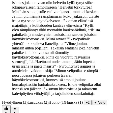
isämies joka on vaan niin helvetin kyllästynyt siihen
jokapäiväiseen rämpimiseen "Helvetin törkyturpa!
Minähän sanoin sulle että voit katsoa, mutta ei koskea.
Ja niin piti mennä rämpläämään koko jääkaapin tiiviste
irti ja nyt se on käyttökelvoton..." - oman elämänsä
majoittaja ja kotitalouden kantava elinvoima "Kyllä,
olen rämplännyt rikki montakin kaukosäädintä, erilaista
painiketta ja mustekynien laukaisimia saaden jokaisen
käyttökelvottomaksi. Mistä arvasit?" - työpaikalla
yhtenään kikkaileva flanellipaita "Viime jouluna
lainasin autoa pojalleni. Takaisin saatuani joka helvetin
painike tai liikkuva osa oli rämmitty
käyttökelvottomaksi. Pinta oli vuorattu rasvaisilla
sormenjäljillä..Haettuani uuden auton päätin lopettaa
urani isänä ja paeta maasta" - kyrpiintynyt isämies ja
autolehden vakionuuskija "Minun velipoika se rämpläsi
nuoruudessa jokaisen perheen tavaran
käyttökelvottomaksi, kunnes isä ampui jouluna
humalapäissään harhalaukauksen.. Ei ole velipoika ollut
itsensä sen jälkeen.." - suvun historoitsija ja rakastettu
kahvipöytien viihdyttäjä ja tarjoiluiden suurkuluttaja
Hyödyllinen (3)
Laadukas (2)
Huono (1)
Hauska (1)
+2
+ Arvio