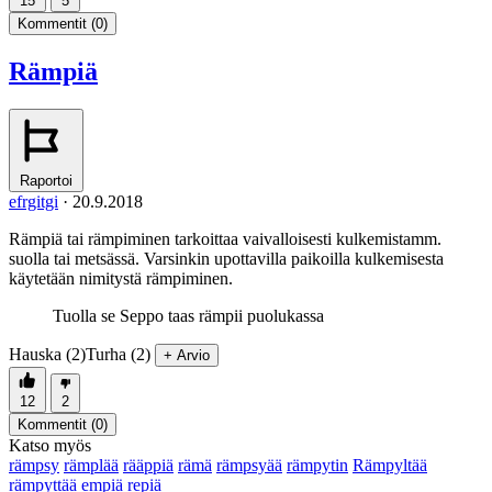
15
5
Kommentit (
0
)
Rämpiä
Raportoi
efrgitgi
·
20.9.2018
Rämpiä tai rämpiminen tarkoittaa vaivalloisesti kulkemistamm.
suolla tai metsässä. Varsinkin upottavilla paikoilla kulkemisesta
käytetään nimitystä rämpiminen.
Tuolla se Seppo taas rämpii puolukassa
Hauska (2)
Turha (2)
+ Arvio
12
2
Kommentit (
0
)
Katso myös
rämpsy
rämplää
rääppiä
rämä
rämpsyää
rämpytin
Rämpyltää
rämpyttää
empiä
repiä