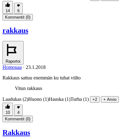
14
6
Kommentit (
0
)
rakkaus
Raportoi
Homouaa
·
23.1.2018
Rakkaus sattuu enemmän ku tuhat viilto
Vitun rakkaus
Laadukas (2)
Huono (1)
Hauska (1)
Turha (1)
+2
+ Arvio
10
4
Kommentit (
0
)
Rakkaus