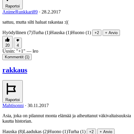
Raportoi
AnimeRunkkari89
·
28.2.2017
sattuu, mutta silti haluat rakastaa :((
Hyödyllinen (7)
Turha (1)
Hauska (1)
Huono (1)
+2
+ Arvio
20
4
Uusin:
"
+1
" —
leo
Kommentit (
1
)
rakkaus
Raportoi
Mahtisonni
·
30.11.2017
Asia, joka on pilannut monta elämää ja aiheuttanut väkivaltaisuuksia
kautta historian.
Hauska (8)
Laadukas (2)
Huono (1)
Turha (1)
+2
+ Arvio