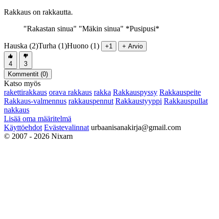
Rakkaus on rakkautta.
"Rakastan sinua" "Mäkin sinua" *Pusipusi*
Hauska (2)
Turha (1)
Huono (1)
+1
+ Arvio
4
3
Kommentit (
0
)
Katso myös
rakettirakkaus
orava rakkaus
rakka
Rakkauspyssy
Rakkauspeite
Rakkaus-valmennus
rakkauspennut
Rakkaustyyppi
Rakkauspullat
nakkaus
Lisää oma määritelmä
Käyttöehdot
Evästevalinnat
urbaanisanakirja@gmail.com
© 2007 - 2026 Nixarn