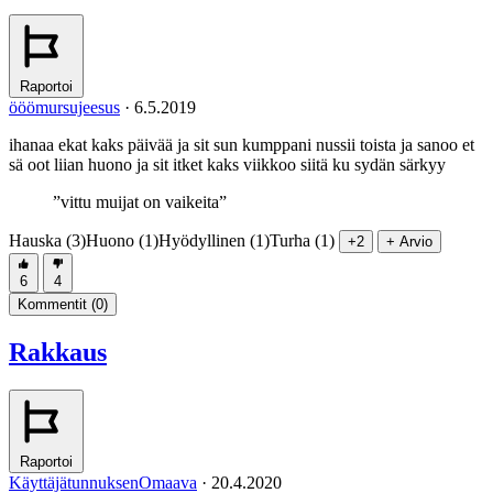
Raportoi
ööömursujeesus
·
6.5.2019
ihanaa ekat kaks päivää ja sit sun kumppani nussii toista ja sanoo et
sä oot liian huono ja sit itket kaks viikkoo siitä ku sydän särkyy
”vittu muijat on vaikeita”
Hauska (3)
Huono (1)
Hyödyllinen (1)
Turha (1)
+2
+ Arvio
6
4
Kommentit (
0
)
Rakkaus
Raportoi
KäyttäjätunnuksenOmaava
·
20.4.2020