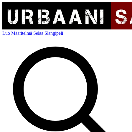
Luo Määritelmä
Selaa
Slangipeli