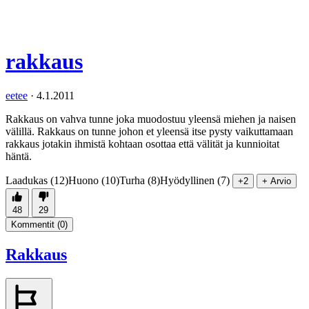
rakkaus
eetee
·
4.1.2011
Rakkaus on vahva tunne joka muodostuu yleensä miehen ja naisen
välillä. Rakkaus on tunne johon et yleensä itse pysty vaikuttamaan
rakkaus jotakin ihmistä kohtaan osottaa että välität ja kunnioitat
häntä.
Laadukas (12)
Huono (10)
Turha (8)
Hyödyllinen (7)
+2
+ Arvio
48
29
Kommentit (
0
)
Rakkaus