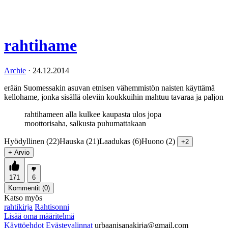
rahtihame
Archie
·
24.12.2014
erään Suomessakin asuvan etnisen vähemmistön naisten käyttämä
kellohame, jonka sisällä oleviin koukkuihin mahtuu tavaraa ja paljon
rahtihameen alla kulkee kaupasta ulos jopa
moottorisaha, salkusta puhumattakaan
Hyödyllinen (22)
Hauska (21)
Laadukas (6)
Huono (2)
+2
+ Arvio
171
6
Kommentit (
0
)
Katso myös
rahtikirja
Rahtisonni
Lisää oma määritelmä
Käyttöehdot
Evästevalinnat
urbaanisanakirja@gmail.com