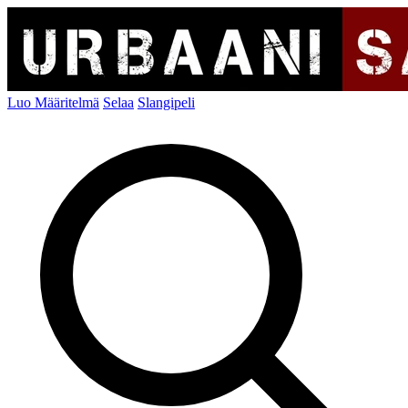
Luo Määritelmä
Selaa
Slangipeli