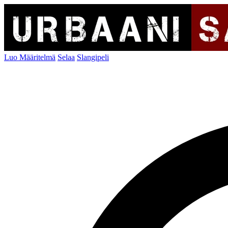
Luo Määritelmä
Selaa
Slangipeli