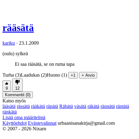
rääsätä
kariku
·
23.1.2009
(oulu) sylkeä
Ei saa rääsätä, se on ruma tapa
Turha (3)
Laadukas (2)
Huono (1)
+1
+ Arvio
9
12
Kommentit (
0
)
Katso myös
lääsätä
rässätä
rääkätä
räpätä
Räbätä
väsätä
räkätä
rännätä
räntätä
ränkätä
Lisää oma määritelmä
Käyttöehdot
Evästevalinnat
urbaanisanakirja@gmail.com
© 2007 - 2026 Nixarn