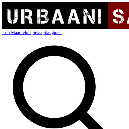
Luo Määritelmä
Selaa
Slangipeli