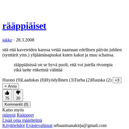
rääppiäiset
jakke
·
28.3.2008
sitä että kavereiden kanssa vetää naamaan edellisen päivän juhlien
(synttärit yms.) ylijäämäsapuskat kuten kakut ja muu schaissa.
rääppiäisissä on se hyvä puoli, että voi jutella rivompia
eikä tartte etiketistä välittää
Huono (9)
Laadukas (8)
Hyödyllinen (3)
Turha (2)
Hauska (2)
+3
+ Arvio
75
20
Kommentit (
0
)
Katso myös
rääppiä
Rääppeet
Lisää oma määritelmä
Käyttöehdot
Evästevalinnat
urbaanisanakirja@gmail.com