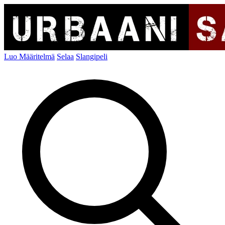
Luo Määritelmä
Selaa
Slangipeli