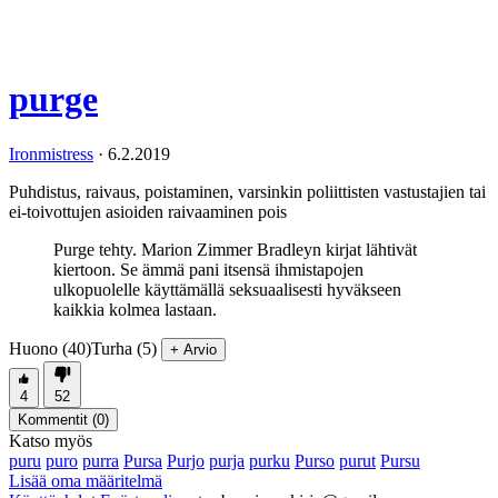
purge
Ironmistress
·
6.2.2019
Puhdistus, raivaus, poistaminen, varsinkin poliittisten vastustajien tai
ei-toivottujen asioiden raivaaminen pois
Purge tehty. Marion Zimmer Bradleyn kirjat lähtivät
kiertoon. Se ämmä pani itsensä ihmistapojen
ulkopuolelle käyttämällä seksuaalisesti hyväkseen
kaikkia kolmea lastaan.
Huono (40)
Turha (5)
+ Arvio
4
52
Kommentit (
0
)
Katso myös
puru
puro
purra
Pursa
Purjo
purja
purku
Purso
purut
Pursu
Lisää oma määritelmä