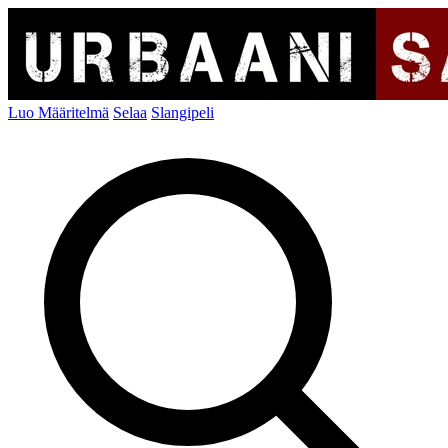
Luo Määritelmä
Selaa
Slangipeli