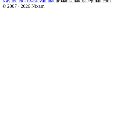
Käyttöehdot
Evästevalinnat
urbaanisanakirja@gmail.com
© 2007 - 2026 Nixarn