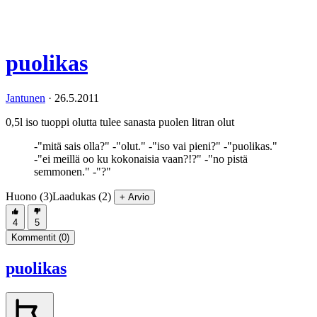
puolikas
Jantunen
·
26.5.2011
0,5l iso tuoppi olutta tulee sanasta puolen litran olut
-"mitä sais olla?" -"olut." -"iso vai pieni?" -"puolikas."
-"ei meillä oo ku kokonaisia vaan?!?" -"no pistä
semmonen." -"?"
Huono (3)
Laadukas (2)
+ Arvio
4
5
Kommentit (
0
)
puolikas