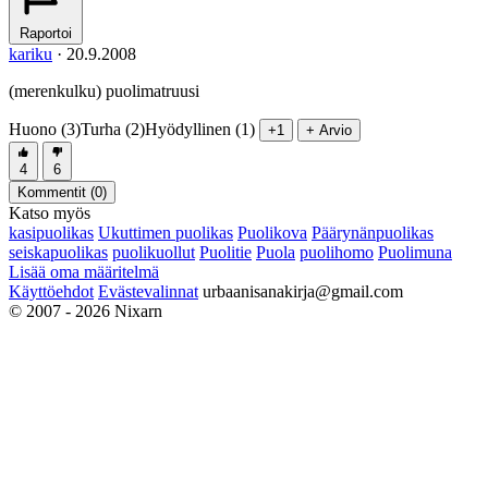
Raportoi
kariku
·
20.9.2008
(merenkulku) puolimatruusi
Huono (3)
Turha (2)
Hyödyllinen (1)
+1
+ Arvio
4
6
Kommentit (
0
)
Katso myös
kasipuolikas
Ukuttimen puolikas
Puolikova
Päärynänpuolikas
seiskapuolikas
puolikuollut
Puolitie
Puola
puolihomo
Puolimuna
Lisää oma määritelmä
Käyttöehdot
Evästevalinnat
urbaanisanakirja@gmail.com
© 2007 - 2026 Nixarn