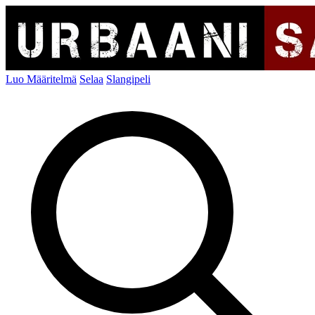
Luo Määritelmä
Selaa
Slangipeli