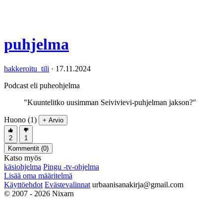
puhjelma
hakkeroitu_tili
·
17.11.2024
Podcast eli puheohjelma
"Kuuntelitko uusimman Seivivievi-puhjelman jakson?"
Huono (1)
+ Arvio
2
1
Kommentit (
0
)
Katso myös
käsiohjelma
Pingu -tv-ohjelma
Lisää oma määritelmä
Käyttöehdot
Evästevalinnat
urbaanisanakirja@gmail.com
© 2007 - 2026 Nixarn