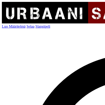
Luo Määritelmä
Selaa
Slangipeli