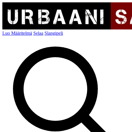
Luo Määritelmä
Selaa
Slangipeli