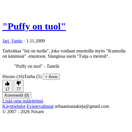
"Puffy on tuol"
Jari_Vartio
·
1.11.2009
Tarkoittaa "Isä on tuolla", joka voidaan muotoilla myös "Kunnolla
on kännissä" -muotoon. Slangissa usein "Faija o mestoil".
"Puffy on tuol" - Tanelii
Huono (16)
Turha (5)
+ Arvio
17
77
Kommentit (
0
)
Lisää oma määritelmä
Käyttöehdot
Evästevalinnat
urbaanisanakirja@gmail.com
© 2007 - 2026 Nixarn