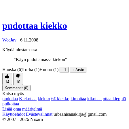
pudottaa kiekko
WeeJay
·
6.11.2008
Käydä ulostamassa
"Käyn pudottamassa kiekon"
Hauska (6)
Turha (1)
Huono (1)
+1
+ Arvio
14
10
Kommentit (
0
)
Katso myös
pudottaa
Kiekottaa
kiekko
6€ kiekko
kimottaa
kikottaa
ottaa kieppiä
puikottaa
Lisää oma määritelmä
Käyttöehdot
Evästevalinnat
urbaanisanakirja@gmail.com
© 2007 - 2026 Nixarn