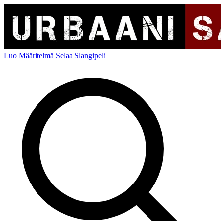
Luo Määritelmä
Selaa
Slangipeli