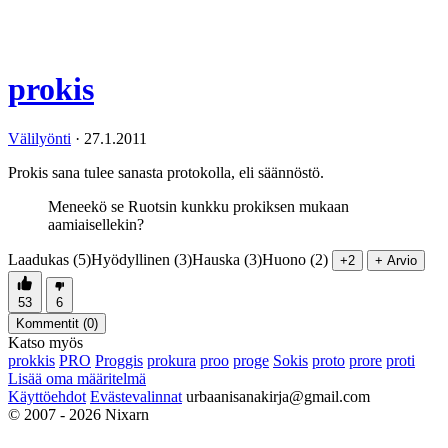
prokis
Välilyönti
·
27.1.2011
Prokis sana tulee sanasta protokolla, eli säännöstö.
Meneekö se Ruotsin kunkku prokiksen mukaan
aamiaisellekin?
Laadukas (5)
Hyödyllinen (3)
Hauska (3)
Huono (2)
+2
+ Arvio
53
6
Kommentit (
0
)
Katso myös
prokkis
PRO
Proggis
prokura
proo
proge
Sokis
proto
prore
proti
Lisää oma määritelmä
Käyttöehdot
Evästevalinnat
urbaanisanakirja@gmail.com
© 2007 - 2026 Nixarn