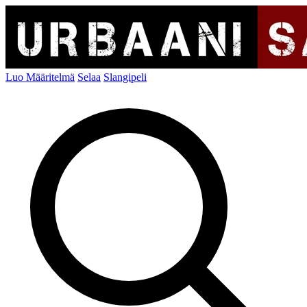
Luo Määritelmä
Selaa
Slangipeli