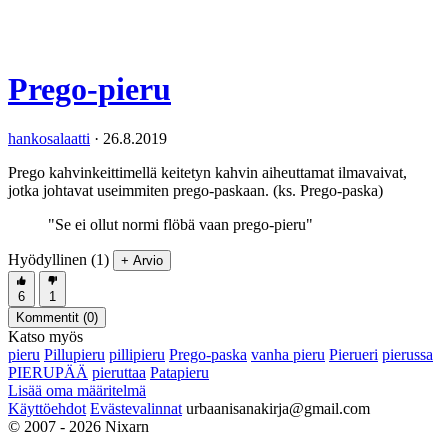
Prego-pieru
hankosalaatti
·
26.8.2019
Prego kahvinkeittimellä keitetyn kahvin aiheuttamat ilmavaivat,
jotka johtavat useimmiten prego-paskaan. (ks. Prego-paska)
"Se ei ollut normi flöbä vaan prego-pieru"
Hyödyllinen (1)
+ Arvio
6
1
Kommentit (
0
)
Katso myös
pieru
Pillupieru
pillipieru
Prego-paska
vanha pieru
Pierueri
pierussa
PIERUPÄÄ
pieruttaa
Patapieru
Lisää oma määritelmä
Käyttöehdot
Evästevalinnat
urbaanisanakirja@gmail.com
© 2007 - 2026 Nixarn