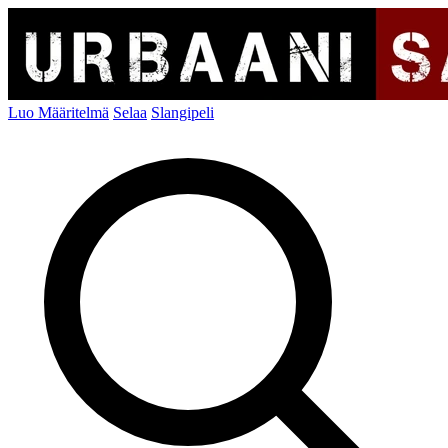
Luo Määritelmä
Selaa
Slangipeli