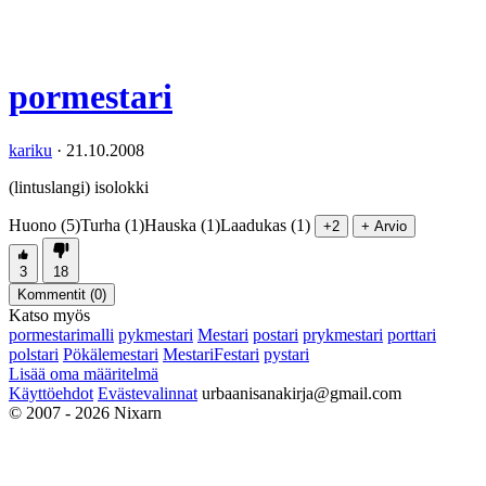
pormestari
kariku
·
21.10.2008
(lintuslangi) isolokki
Huono (5)
Turha (1)
Hauska (1)
Laadukas (1)
+2
+ Arvio
3
18
Kommentit (
0
)
Katso myös
pormestarimalli
pykmestari
Mestari
postari
prykmestari
porttari
polstari
Pökälemestari
MestariFestari
pystari
Lisää oma määritelmä
Käyttöehdot
Evästevalinnat
urbaanisanakirja@gmail.com
© 2007 - 2026 Nixarn