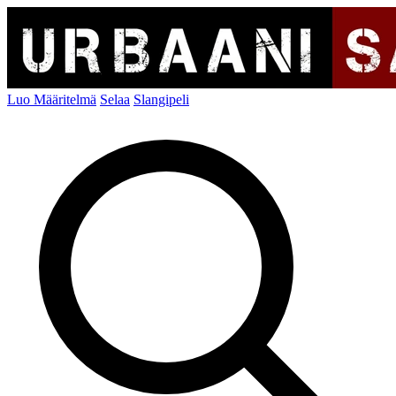
Luo Määritelmä
Selaa
Slangipeli