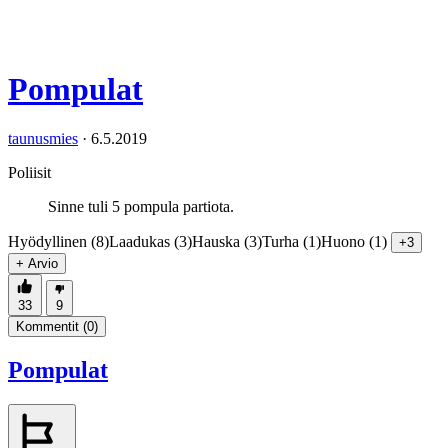
Pompulat
taunusmies
·
6.5.2019
Poliisit
Sinne tuli 5 pompula partiota.
Hyödyllinen (8)
Laadukas (3)
Hauska (3)
Turha (1)
Huono (1)
+3
+ Arvio
33
9
Kommentit (
0
)
Pompulat