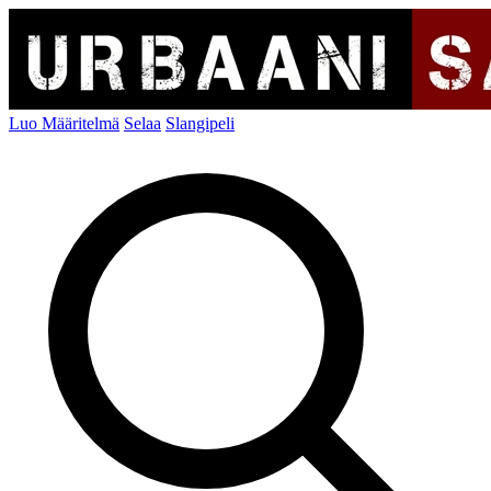
Luo Määritelmä
Selaa
Slangipeli