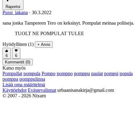
Raportoi
Pussi_lakana
·
30.3.2022
sana jonka Tampereen Tero on keksinyt. Pompulat meinaa poliiseja.
TUOLT NE POMPULAT TULEE
Hyödyllinen (1)
+ Arvio
6
6
Kommentit (
0
)
Katso myös
Pompullat
pompula
Pompo
pomppo
pomppu
paulat
pompsi
popula
pomppa
pomppulinna
Lisää oma määritelmä
Käyttöehdot
Evästevalinnat
urbaanisanakirja@gmail.com
© 2007 - 2026 Nixarn