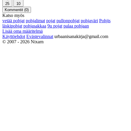
25
10
Kommentit (
0
)
Katso myös
vetää pohjat
pohjalimat
pojat
pullonpohjat
pohjaväri
Pohjis
läskipohjat
pohjasakkaa
9u pojat
palaa pohjaan
Lisää oma määritelmä
Käyttöehdot
Evästevalinnat
urbaanisanakirja@gmail.com
© 2007 - 2026 Nixarn