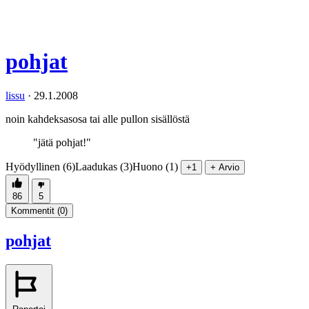
pohjat
lissu
·
29.1.2008
noin kahdeksasosa tai alle pullon sisällöstä
"jätä pohjat!"
Hyödyllinen (6)
Laadukas (3)
Huono (1)
+1
+ Arvio
86
5
Kommentit (
0
)
pohjat