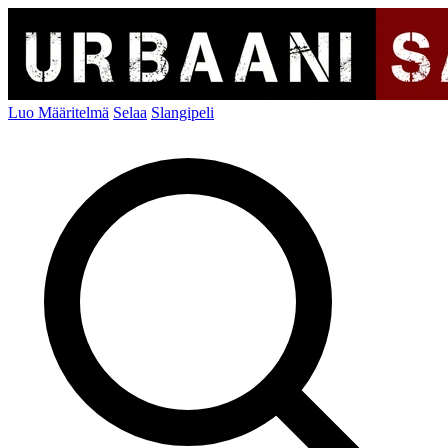
Luo Määritelmä
Selaa
Slangipeli