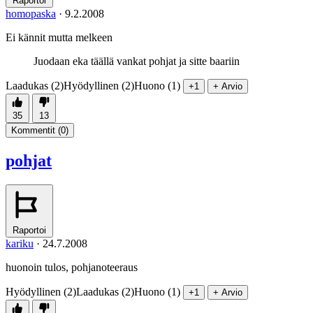
Raportoi
homopaska
·
9.2.2008
Ei kännit mutta melkeen
Juodaan eka täällä vankat pohjat ja sitte baariin
Laadukas (2)
Hyödyllinen (2)
Huono (1)
+1
+ Arvio
35
13
Kommentit (
0
)
pohjat
Raportoi
kariku
·
24.7.2008
huonoin tulos, pohjanoteeraus
Hyödyllinen (2)
Laadukas (2)
Huono (1)
+1
+ Arvio