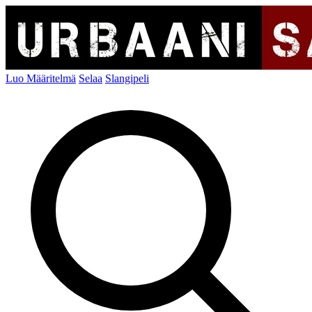
Luo Määritelmä
Selaa
Slangipeli