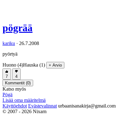
pögrää
kariku
·
26.7.2008
pyörtyä
Huono (4)
Hauska (1)
+ Arvio
7
4
Kommentit (
0
)
Katso myös
Pögä
Lisää oma määritelmä
Käyttöehdot
Evästevalinnat
urbaanisanakirja@gmail.com
© 2007 - 2026 Nixarn