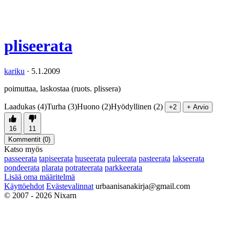
pliseerata
kariku
·
5.1.2009
poimuttaa, laskostaa (ruots. plissera)
Laadukas (4)
Turha (3)
Huono (2)
Hyödyllinen (2)
+2
+ Arvio
16
11
Kommentit (
0
)
Katso myös
passeerata
tapiseerata
huseerata
puleerata
pasteerata
lakseerata
pondeerata
plarata
potrateerata
parkkeerata
Lisää oma määritelmä
Käyttöehdot
Evästevalinnat
urbaanisanakirja@gmail.com
© 2007 - 2026 Nixarn