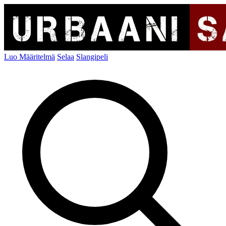
Luo Määritelmä
Selaa
Slangipeli